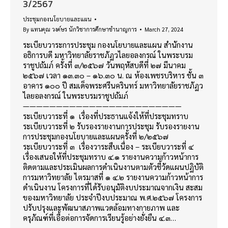
3/2567
ประชุมกองนโยบายและแผน
By
แทนคุณ วงค์ษร นักวิชาการศึกษาชำนาญการ
March 27, 2024
ระเบียบวาระการประชุม กองนโยบายและแผน สำนักงาน
อธิการบดี มหาวิทยาลัยราชภัฏวไลยอลงกรณ์ ในพระบรม
ราชูปถัมภ์ ครั้งที่ ๓/๒๕๖๗ วันพฤหัสบดีที่ ๒๗ มีนาคม
๒๕๖๗ เวลา ๑๓.๓๐ – ๑๖.๓๐ น. ณ ห้องเพชรบริหาร ชั้น ๓
อาคาร ๑๐๐ ปี สมเด็จพระศรีนครินทร์ มหาวิทยาลัยราชภัฏว
ไลยอลงกรณ์ ในพระบรมราชูปถัมภ์
————————————————————————
ระเบียบวาระที่ ๑ เรื่องที่ประธานแจ้งให้ที่ประชุมทราบ
ระเบียบวาระที่ ๒ รับรองรายงานการประชุม รับรองรายงาน
การประชุมกองนโยบายและแผนครั้งที่ ๒/๒๕๖๗
ระเบียบวาระที่ ๓ เรื่องวาระสืบเนื่อง – ระเบียบวาระที่ ๔
เรื่องเสนอให้ที่ประชุมทราบ ๔.๑ รายงานความก้าวหน้าการ
ติดตามและประเมินผลการดำเนินงานตามตัวชี้วัดแผนปฏิบัติ
การมหาวิทยาลัย ไตรมาสที่ ๑ ๔.๒ รายงานความก้าวหน้าการ
ดำเนินงาน โครงการที่ได้รับอนุมัติงบประมาณจากเงิน สะสม
ของมหาวิทยาลัย ประจำปีงบประมาณ พ.ศ.๒๕๖๗ โครงการ
ปรับปรุงและพัฒนาสภาพแวดล้อมทางกายภาพ และ
ครุภัณฑ์ที่เอื้อต่อการจัดการเรียนรู้อย่างยั่งยืน ๔.๓…