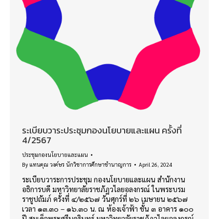
ระเบียบวาระประชุมกองนโยบายและแผน ครั้งที่
4/2567
ประชุมกองนโยบายและแผน
By
แทนคุณ วงค์ษร นักวิชาการศึกษาชำนาญการ
April 26, 2024
ระเบียบวาระการประชุม กองนโยบายและแผน สำนักงาน
อธิการบดี มหาวิทยาลัยราชภัฏวไลยอลงกรณ์ ในพระบรม
ราชูปถัมภ์ ครั้งที่ ๔/๒๕๖๗ วันศุกร์ที่ ๒๖ เมษายน ๒๕๖๗
เวลา ๑๓.๓๐ – ๑๖.๓๐ น. ณ ห้องเจ้าฟ้า ชั้น ๓ อาคาร ๑๐๐
ปี สมเด็จพระศรีนครินทร์ มหาวิทยาลัยราชภัฏวไลยอลงกรณ์