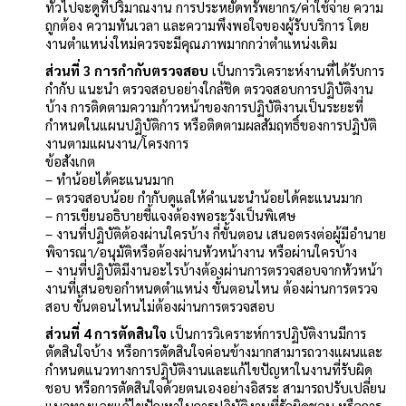
ทั่วไปจะดูที่ปริมาณงาน การประหยัดทรัพยากร/ค่าใช้จ่าย ความ
ถูกต้อง ความทันเวลา และความพึงพอใจของผู้รับบริการ โดย
งานตำแหน่งใหม่ควรจะมีคุณภาพมากกว่าตำแหน่งเดิม
ส่วนที่ 3 การกำกับตรวจสอบ
เป็นการวิเคราะห์งานที่ได้รับการ
กำกับ แนะนำ ตรวจสอบอย่างใกล้ชิด ตรวจสอบการปฏิบัติงาน
บ้าง การติดตามความก้าวหน้าของการปฏิบัติงานเป็นระยะที่
กำหนดในแผนปฏิบัติการ หรือติดตามผลสัมฤทธิ์ของการปฏิบัติ
งานตามแผนงาน/โครงการ
ข้อสังเกต
– ทำน้อยได้คะแนนมาก
– ตรวจสอบน้อย กำกับดูแลให้คำแนะนำน้อยได้คะแนนมาก
– การเขียนอธิบายชี้แจงต้องพอระวังเป็นพิเศษ
– งานที่ปฏิบัติต้องผ่านใครบ้าง กี่ขั้นตอน เสนอตรงต่อผู้มีอำนาย
พิจารณา/อนุมัติหรือต้องผ่านหัวหน้างาน หรือผ่านใครบ้าง
– งานที่ปฏิบัติมีงานอะไรบ้างต้องผ่านการตรวจสอบจากหัวหน้า
งานที่เสนอขอกำหนดตำแหน่ง ขั้นตอนไหน ต้องผ่านการตรวจ
สอบ ขั้นตอนไหนไม่ต้องผ่านการตรวจสอบ
ส่วนที่ 4 การตัดสินใจ
เป็นการวิเคราะห์การปฏิบัติงานมีการ
ตัดสินใจบ้าง หรือการตัดสินใจค่อนข้างมากสามารถวางแผนและ
กำหนดแนวทางการปฏิบัติงานและแก้ไขปัญหาในงานที่รับผิด
ชอบ หรือการตัดสินใจด้วยตนเองอย่างอิสระ สามารถปรับเปลี่ยน
แนวทางและแก้ไขปัญหาในการปฏิบัติงานที่รัลผิดชอบ หรือการ