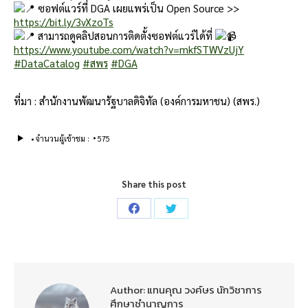
ซอฟต์แวร์ที่ DGA เผยแพร่เป็น Open Source >>
https://bit.ly/3vXzoTs
สามารถดูคลิปสอนการติดตั้งซอฟต์แวร์ได้ที่
https://www.youtube.com/watch?v=mkfSTWVzUjY
#DataCatalog
#สพร
#DGA
ที่มา : สำนักงานพัฒนารัฐบาลดิจิทัล (องค์การมหาชน) (สพร.)
จำนวนผู้เข้าชม :
575
Share this post
Share
Share
on
on
Facebook
Twitter
Author:
แทนคุณ วงค์ษร นักวิชาการ
ศึกษาชำนาญการ