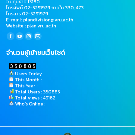
จ.ปทุมธานี 13180
โทรศัพท์ 02-5291979 ภายใน 330, 473
โทรสาร 02-5291979
E-mail: plandivision@vru.ac.th
Website : plan.vru.ac.th
Find us on:
Facebook
YouTube
Instagram
Mail
page
page
page
page
จำนวนผู้เข้าชมเว็บไซต์
opens
opens
opens
opens
in
in
in
in
new
new
new
new
Users Today :
window
window
window
window
This Month :
This Year :
Total Users : 350885
Total views : 49162
Who's Online :