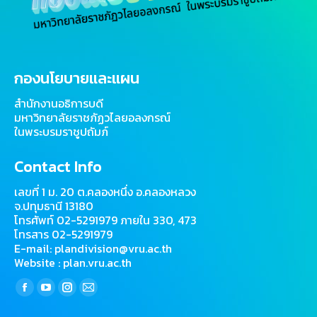
กองนโยบายและแผน
สำนักงานอธิการบดี
มหาวิทยาลัยราชภัฏวไลยอลงกรณ์
ในพระบรมราชูปถัมภ์
Contact Info
เลขที่ 1 ม. 20 ต.คลองหนึ่ง อ.คลองหลวง
จ.ปทุมธานี 13180
โทรศัพท์ 02-5291979 ภายใน 330, 473
โทรสาร 02-5291979
E-mail: plandivision@vru.ac.th
Website : plan.vru.ac.th
Find us on:
Facebook
YouTube
Instagram
Mail
page
page
page
page