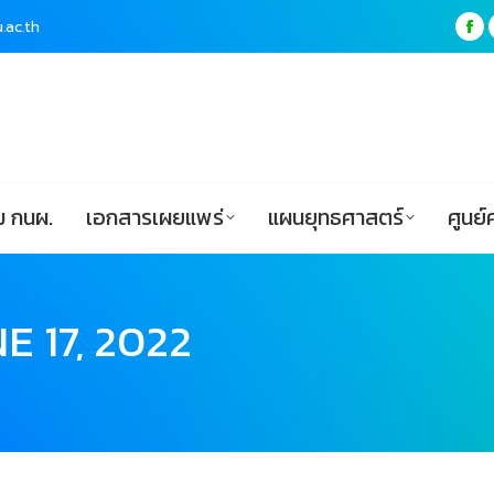
.ac.th
.ac.th
Fa
Fa
pa
pa
ฟอร์ม กนผ.
เอกสารเผยแพร่
แผนยุทธศาสตร์
op
op
in
in
ne
ne
wi
wi
 กนผ.
เอกสารเผยแพร่
แผนยุทธศาสตร์
ศูนย์
E 17, 2022