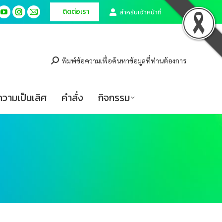
ติดต่อเรา
ติดต่อเรา
สำหรับเจ้าหน้าที่
สำหรับเจ้าหน้าที่
cebook
cebook
YouTube
YouTube
Instagram
Instagram
Mail
Mail
ge
ge
page
page
page
page
page
page
ศูนย์ความเป็นเลิศ
คำสั่ง
กิจกรรม
ens
ens
opens
opens
opens
opens
opens
opens
in
in
in
in
in
in
พิมพ์ข้อความเพื่อค้นหาข้อมูลที่ท่านต้องการ
w
w
new
new
new
new
new
new
ndow
ndow
window
window
window
window
window
window
ความเป็นเลิศ
คำสั่ง
กิจกรรม