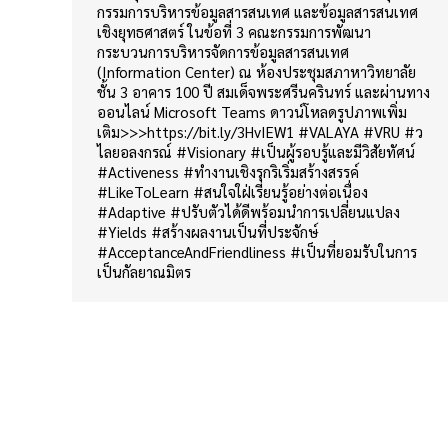
กรรมการบริหารข้อมูลสารสนเทศ และข้อมูลสารสนเทศ
เชิงยุทธศาสตร์ ในข้อที่ 3 คณะกรรมการพัฒนา
กระบวนการบริหารจัดการข้อมูลสารสนเทศ
(Information Center) ณ ห้องประชุมสภาหาวิทยาลัย
ชั้น 3 อาคาร 100 ปี สมเด็จพระศรีนครินทร์ และผ่านทาง
ออนไลน์ Microsoft Teams ดาวน์โหลดรูปภาพเพิ่ม
เติม>>>https://bit.ly/3HvIEW1 #VALAYA #VRU #ว
ไลยอลงกรณ์ #Visionary #เป็นผู้รอบรู้และมีวิสัยทัศน์
#Activeness #ทำงานเชิงรุกริเริ่มสร้างสรรค์
#LikeToLearn #สนใจใฝ่เรียนรู้อย่างต่อเนื่อง
#Adaptive #ปรับตัวได้ดีพร้อมนำการเปลี่ยนแปลง
#Yields #สร้างผลงานเป็นที่ประจักษ์
#AcceptanceAndFriendliness #เป็นที่ยอมรับในการ
เป็นกัลยาณมิตร
กองนโยบายและแผน สำนักงานอธิการบดี มหาวิทยาลัยราชภัฏวไลย