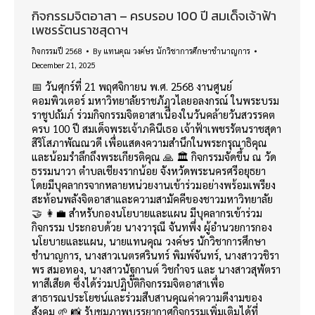
กิจกรรมจิตอาสา – ครบรอบ 100 ปี สมเด็จเจ้าฟ้า
เพชรรัตนราชสุดาฯ
กิจกรรมปี 2568
By
แทนคุณ วงค์ษร นักวิชาการศึกษาชำนาญการ
December 21, 2025
📅 วันศุกร์ที่ 21 พฤศจิกายน พ.ศ. 2568 งานศูนย์
คอมพิวเตอร์ มหาวิทยาลัยราชภัฏวไลยอลงกรณ์ ในพระบรม
ราชูปถัมภ์ ร่วมกิจกรรมจิตอาสาเนื่องในวันคล้ายวันสวรรคต
ครบ 100 ปี สมเด็จพระเจ้าภคินีเธอ เจ้าฟ้าเพชรรัตนราชสุดา
สิริโสภาพัณณวดี เพื่อแสดงความสำนึกในพระกรุณาธิคุณ
และน้อมรำลึกถึงพระเกียรติคุณ 🙏 🏛️ กิจกรรมจัดขึ้น ณ วัด
ธรรมนาวา ตำบลเชียงรากน้อย จังหวัดพระนครศรีอยุธยา
โดยมีบุคลากรจากหลายหน่วยงานเข้าร่วมอย่างพร้อมเพรียง
สะท้อนพลังจิตอาสาและความสามัคคีของชาวมหาวิทยาลัย
🤝 👩‍💼 สำหรับกองนโยบายและแผน มีบุคลากรเข้าร่วม
กิจกรรม ประกอบด้วย นางวารุณี จันทพึ่ง ผู้อำนวยการกอง
นโยบายและแผน, นายแทนคุณ วงค์ษร นักวิชาการศึกษา
ชำนาญการ, นางสาวเนตรศรินทร์ พิมพ์จันทร์, นางสาววชิรา
พร สมอทอง, นางสาวนัฐกานต์ วิชกําจร และ นางสาวสุพัตรา
ทาสีเสียด ซึ่งได้ร่วมปฏิบัติกิจกรรมจิตอาสาเพื่อ
สาธารณประโยชน์และร่วมสืบสานคุณค่าความดีงามของ
สังคม 🌱 📸 รับชมภาพบรรยากาศกิจกรรมเพิ่มเติมได้ที่