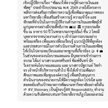
เชิงปฏิบัติการเรื่อง “พัฒนาให้ความรู้ด้านการเงินและ
พัสดุ” ประจำปีงบประมาณ พ.ศ. 2569 ภายใต้โครงการ
หลักการส่งเสริมการจัดการความรู้เพื่อพัฒนาคุณภาพของ
มหาวิทยาลัย เพื่อเสริมสร้างความรู้ ความเข้าใจ และ
ทักษะที่จำเป็นในการปฏิบัติงานด้านการเงินและพัสดุให้
แก่บุคลากรอย่างมีประสิทธิภาพ 💼📊 🏛️ การอบรมจัด
ขึ้น ณ อาคาร 50 ปี ในพระบรมราชูปถัมภ์ ชั้น 2 โดยมี
บุคลากรจากหน่วยงานต่าง ๆ เข้าร่วมการอบรมอย่าง
พร้อมเพรียง เพื่อแลกเปลี่ยนเรียนรู้ แนวปฏิบัติที่ถูกต้อง
และประสบการณ์ในการดำเนินงานด้านการเงินและพัสดุ
ให้เป็นไปตามระเบียบและมาตรฐานที่เกี่ยวข้อง 🤝 👩‍💼
ในส่วนของกองนโยบายและแผน มีบุคลากรเข้าร่วมการ
อบรม ได้แก่ นางสาวเนตรศรินทร์ พิมพ์จันทร์ นัก
วิเคราะห์นโยบายและแผน และ นางสาวนัฐกานต์ วิชกํา
จร เจ้าหน้าที่บริหารงานทั่วไป ซึ่งได้เข้าร่วมพัฒนา
ศักยภาพและเพิ่มพูนองค์ความรู้ เพื่อสนับสนุนการ
ดำเนินงานของหน่วยงานให้มีความถูกต้อง โปร่งใส และ
สอดคล้องกับเป้าหมายการพัฒนามหาวิทยาลัยอย่างยั่งยืน
🌱 #V_Visionary_เป็นผู้รอบรู้#R_Responsibility_ทำงาน
ด้วยความรับผิดชอบ#มหาวิทยาลัยราชภัฏวไลยอลงกรณ์