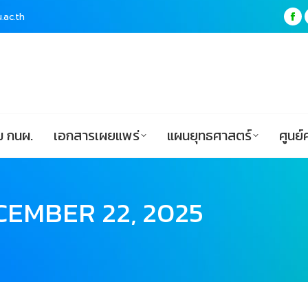
.ac.th
.ac.th
Fa
Fa
pa
pa
ฟอร์ม กนผ.
เอกสารเผยแพร่
แผนยุทธศาสตร์
op
op
in
in
ne
ne
wi
wi
 กนผ.
เอกสารเผยแพร่
แผนยุทธศาสตร์
ศูนย์
CEMBER 22, 2025