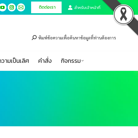
ติดต่อเรา
ติดต่อเรา
สำหรับเจ้าหน้าที่
สำหรับเจ้าหน้าที่
cebook
cebook
YouTube
YouTube
Instagram
Instagram
Mail
Mail
ge
ge
page
page
page
page
page
page
ศูนย์ความเป็นเลิศ
คำสั่ง
กิจกรรม
ens
ens
opens
opens
opens
opens
opens
opens
in
in
in
in
in
in
พิมพ์ข้อความเพื่อค้นหาข้อมูลที่ท่านต้องการ
w
w
new
new
new
new
new
new
ndow
ndow
window
window
window
window
window
window
ความเป็นเลิศ
คำสั่ง
กิจกรรม