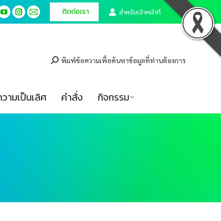
ติดต่อเรา
ติดต่อเรา
สำหรับเจ้าหน้าที่
สำหรับเจ้าหน้าที่
cebook
cebook
YouTube
YouTube
Instagram
Instagram
Mail
Mail
ge
ge
page
page
page
page
page
page
ศูนย์ความเป็นเลิศ
คำสั่ง
กิจกรรม
ens
ens
opens
opens
opens
opens
opens
opens
in
in
in
in
in
in
พิมพ์ข้อความเพื่อค้นหาข้อมูลที่ท่านต้องการ
w
w
new
new
new
new
new
new
ndow
ndow
window
window
window
window
window
window
ความเป็นเลิศ
คำสั่ง
กิจกรรม