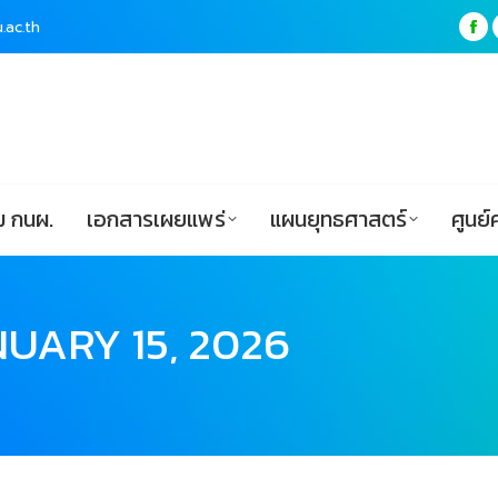
.ac.th
.ac.th
Fa
Fa
pa
pa
ฟอร์ม กนผ.
เอกสารเผยแพร่
แผนยุทธศาสตร์
op
op
in
in
ne
ne
wi
wi
 กนผ.
เอกสารเผยแพร่
แผนยุทธศาสตร์
ศูนย์
UARY 15, 2026