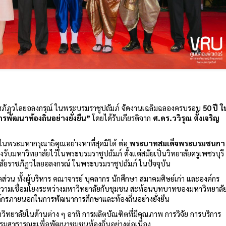
ชภัฏวไลยอลงกรณ์ ในพระบรมราชูปถัมภ์ จัดงานเฉลิมฉลองครบรอบ
50 ปี ใ
ารพัฒนาท้องถิ่นอย่างยั่งยืน”
โดยได้รับเกียรติจาก
ศ.ดร.ววิรุณ ตั้งเจริญ
นพระมหากรุณาธิคุณอย่างหาที่สุดมิได้ ต่อ
พระบาทสมเด็จพระบรมชนกา
รงรับมหาวิทยาลัยไว้ในพระบรมราชูปถัมภ์ ตั้งแต่สมัยเป็นวิทยาลัยครูเพชรบุรี
ยาลัยราชภัฏวไลยอลงกรณ์ ในพระบรมราชูปถัมภ์ ในปัจจุบัน
่วน ทั้งผู้บริหาร คณาจารย์ บุคลากร นักศึกษา สมาคมศิษย์เก่า และองค์กร
ะความเชื่อมโยงระหว่างมหาวิทยาลัยกับชุมชน สะท้อนบทบาทของมหาวิทยาลั
ค์กรภายนอกในการพัฒนาการศึกษาและท้องถิ่นอย่างยั่งยืน
ยาลัยในด้านต่าง ๆ อาทิ การผลิตบัณฑิตที่มีคุณภาพ การวิจัย การบริการ
รมสาธารณะเพื่อพัฒนาชุมชนท้องถิ่นอย่างต่อเนื่อง