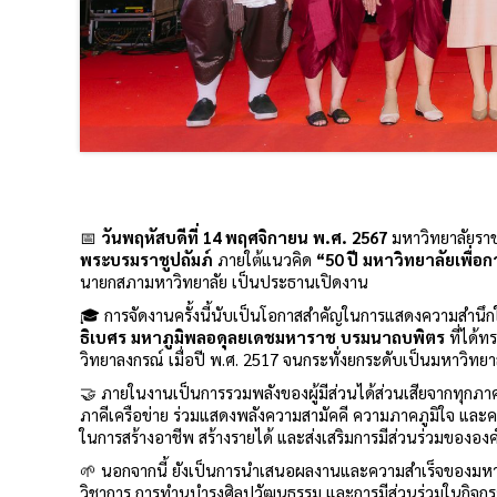
📅
วันพฤหัสบดีที่ 14 พฤศจิกายน พ.ศ. 2567
มหาวิทยาลัยรา
พระบรมราชูปถัมภ์
ภายใต้แนวคิด
“50 ปี มหาวิทยาลัยเพื่อก
นายกสภามหาวิทยาลัย เป็นประธานเปิดงาน
🎓 การจัดงานครั้งนี้นับเป็นโอกาสสำคัญในการแสดงความสำนึกใ
ธิเบศร มหาภูมิพลอดุลยเดชมหาราช บรมนาถบพิตร
ที่ได้ท
วิทยาลงกรณ์ เมื่อปี พ.ศ. 2517 จนกระทั่งยกระดับเป็นมหาวิท
🤝 ภายในงานเป็นการรวมพลังของผู้มีส่วนได้ส่วนเสียจากทุกภาคส
ภาคีเครือข่าย ร่วมแสดงพลังความสามัคคี ความภาคภูมิใจ แล
ในการสร้างอาชีพ สร้างรายได้ และส่งเสริมการมีส่วนร่วมขององ
🌱 นอกจากนี้ ยังเป็นการนำเสนอผลงานและความสำเร็จของมหาวิท
วิชาการ การทำนุบำรุงศิลปวัฒนธรรม และการมีส่วนร่วมในกิจกร