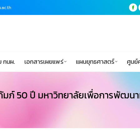
.ac.th
.ac.th
Fa
Fa
pa
pa
ฟอร์ม กนผ.
เอกสารเผยแพร่
แผนยุทธศาสตร์
op
op
in
in
ne
ne
wi
wi
 กนผ.
เอกสารเผยแพร่
แผนยุทธศาสตร์
ศูนย์
ภ์ 50 ปี มหาวิทยาลัยเพื่อการพัฒนาท้