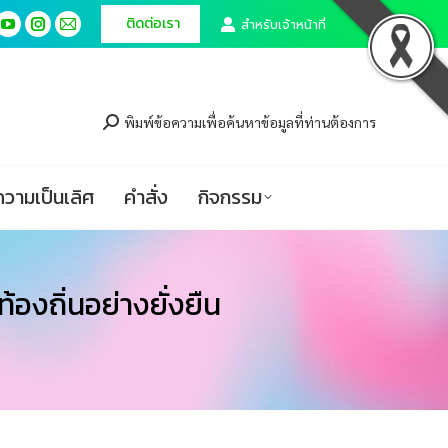
ติดต่อเรา
ติดต่อเรา
สำหรับเจ้าหน้าที่
สำหรับเจ้าหน้าที่
cebook
cebook
YouTube
YouTube
Instagram
Instagram
Mail
Mail
ge
ge
page
page
page
page
page
page
ศูนย์ความเป็นเลิศ
คำสั่ง
กิจกรรม
ens
ens
opens
opens
opens
opens
opens
opens
in
in
in
in
in
in
พิมพ์ข้อความเพื่อค้นหาข้อมูลที่ท่านต้องการ
w
w
new
new
new
new
new
new
ndow
ndow
window
window
window
window
window
window
ความเป็นเลิศ
คำสั่ง
กิจกรรม
องถิ่นอย่างยั่งยืน