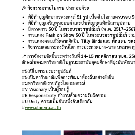
🎉
กิจกรรมภายในงาน
ประกอบด้วย
พิธีทำบุญตักบาตรพระสงฆ์
51 รูป
เนื่องในโอกาสครบรอบ 50
พิธีทำบุญเจริญพุทธมนต์ และบำเพ็ญกุศลทักษิณานุปทาน
นิทรรศการ
50 ปี ในพระบรมราชูปถัมภ์ (พ.ศ. 2517–256
การแสดง
Fashion Show 50 ปี ในพระบรมราชูปถัมภ์
ร่ว
การแสดงคอนเสิร์ตจากศิลปิน
Tilly Birds
และ
ตั๊กแตน ชล
กิจกรรมลอยกระทงรักษ์โลก การประกวดนาง–นาย นพมาศ กุลบุ
📍 การจัดงานจัดขึ้นระหว่างวันที่
14–15 พฤศจิกายน พ.ศ. 25
ลักษณ์ของมหาวิทยาลัยในฐานะสถาบันอุดมศึกษาที่มุ่งมั่นพัฒนาท
#50ปีในพระบรมราชูปถัมภ์
#50ปีมหาวิทยาลัยเพื่อการพัฒนาท้องถิ่นอย่างยั่งยืน
#มหาวิทยาลัยราชภัฏวไลยอลงกรณ์
#V_Visionary_เป็นผู้รอบรู้
#R_Responsibility_ทำงานด้วยความรับผิดชอบ
#U_Unity_ความเป็นอันหนึ่งอันเดียวกัน
#
www.plan.vru.ac.th