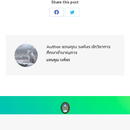
Share this post
Share
Share
on
on
Facebook
Twitter
Author:
แทนคุณ วงค์ษร นักวิชาการ
ศึกษาชำนาญการ
แทนคุณ วงค์ษร
กองนโยบายและแผน สำนักงานอธิการบดี มหาวิทยาลัยราชภัฏวไลยอลงกรณ์ ใน
พระบรมราชูปถัมภ์ @2019