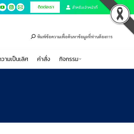
ติดต่อเรา
ติดต่อเรา
สำหรับเจ้าหน้าที่
สำหรับเจ้าหน้าที่
cebook
cebook
YouTube
YouTube
Instagram
Instagram
Mail
Mail
ge
ge
page
page
page
page
page
page
ศูนย์ความเป็นเลิศ
คำสั่ง
กิจกรรม
ens
ens
opens
opens
opens
opens
opens
opens
in
in
in
in
in
in
พิมพ์ข้อความเพื่อค้นหาข้อมูลที่ท่านต้องการ
w
w
new
new
new
new
new
new
ndow
ndow
window
window
window
window
window
window
ความเป็นเลิศ
คำสั่ง
กิจกรรม