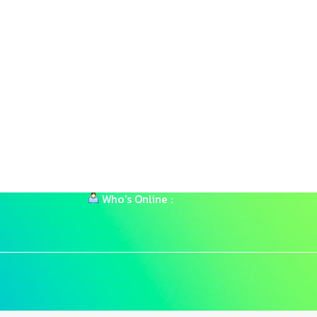
จำนวนผู้เข้าชมเว็บไซต์
.คลองหลวง
Users Today :
330, 473
This Month :
This Year :
c.th
Total Users : 350433
Total views : 49162
Who's Online :