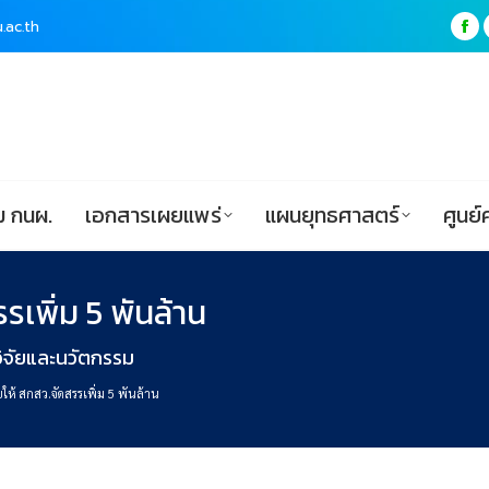
.ac.th
.ac.th
Fa
Fa
pa
pa
ฟอร์ม กนผ.
เอกสารเผยแพร่
แผนยุทธศาสตร์
op
op
in
in
ne
ne
wi
wi
 กนผ.
เอกสารเผยแพร่
แผนยุทธศาสตร์
ศูนย์
รเพิ่ม 5 พันล้าน
ิจัยและนวัตกรรม
ยให้ สกสว.จัดสรรเพิ่ม 5 พันล้าน