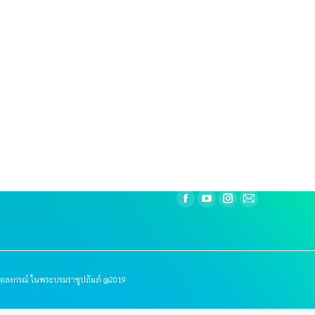
ยบายและแผน
Contact Info
อธิการบดี
เลขที่ 1 ม. 20 ต.คลองหนึ่ง อ
ลัยราชภัฏวไลยอลงกรณ์
จ.ปทุมธานี 13180
ราชูปถัมภ์
โทรศัพท์ 02-5291979 ภายใน 
โทรสาร 02-5291979
E-mail: plandivision@vru.a
Website : plan.vru.ac.th
Find us on:
Facebook
YouTube
Instagram
Mail
page
page
page
page
opens
opens
opens
opens
in
in
in
in
new
new
new
new
อลงกรณ์ ในพระบรมราชูปถัมภ์ @2019
window
window
window
window