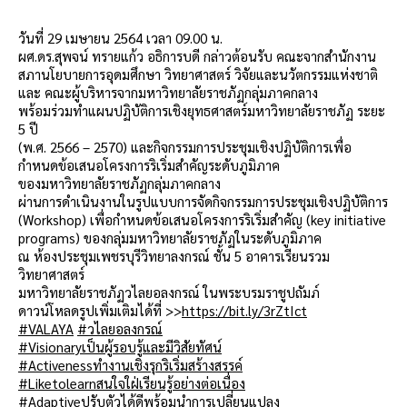
วันที่ 29 เมษายน 2564 เวลา 09.00 น.
ผศ.ดร.สุพจน์ ทรายแก้ว อธิการบดี กล่าวต้อนรับ คณะจากสำนักงาน
สภานโยบายการอุดมศึกษา วิทยาศาสตร์ วิจัยและนวัตกรรมแห่งชาติ
และ คณะผู้บริหารจากมหาวิทยาลัยราชภัฏกลุ่มภาคกลาง
พร้อมร่วมทำแผนปฏิบัติการเชิงยุทธศาสตร์มหาวิทยาลัยราชภัฏ ระยะ
5 ปี
(พ.ศ. 2566 – 2570) และกิจกรรมการประชุมเชิงปฏิบัติการเพื่อ
กําหนดข้อเสนอโครงการริเริ่มสําคัญระดับภูมิภาค
ของมหาวิทยาลัยราชภัฏกลุ่มภาคกลาง
ผ่านการดําเนินงานในรูปแบบการจัดกิจกรรมการประชุมเชิงปฏิบัติการ
(Workshop) เพื่อกําหนดข้อเสนอโครงการริเริ่มสําคัญ (key initiative
programs) ของกลุ่มมหาวิทยาลัยราชภัฏในระดับภูมิภาค
ณ ห้องประชุมเพชรบุรีวิทยาลงกรณ์ ชั้น 5 อาคารเรียนรวม
วิทยาศาสตร์
มหาวิทยาลัยราชภัฏวไลยอลงกรณ์ ในพระบรมราชูปถัมภ์
ดาวน์โหลดรูปเพิ่มเติมได้ที่ >>
https://bit.ly/3rZtIct
#VALAYA
#วไลยอลงกรณ์
#Visionaryเป็นผู้รอบรู้และมีวิสัยทัศน์
#Activenessทำงานเชิงรุกริเริ่มสร้างสรรค์
#Liketolearnสนใจใฝ่เรียนรู้อย่างต่อเนื่อง
#Adaptiveปรับตัวได้ดีพร้อมนำการเปลี่ยนแปลง