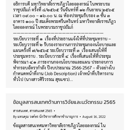
อธิการบดี มหาวิทยาลัยราชภัฏวไลยอลงกรณ์ ในพระบรม
ราชูปถัมภ์ ครั้งที่ ๘/๒๕๖๕ วันจันทร์ที่ ๑๒ กันยายน ๒๕๖๕
เวลา ๐๙.๐๐ – ๑๖.๐๐ น. ณ ห้องประชุมรับรอง ๓ ชั้น ๓
อาคาร ๑๐๐ ปี สมเด็จพระศรีนครินทร์ มหาวิทยาลัยราชภัฏว
ไลยอลงกรณ์ ในพระบรมราชูปถัมภ์
————————————————————————
ระเบียบวาระที่ ๑ เรื่องที่ประธานแจ้งให้ที่ประชุมทราบ –
ระเบียบวาระที่ ๒ รับรองรายงานการประชุมกองนโยบายและ
แผนครั้งที่ ๗/๒๕๖๕ ระเบียบวาระที่ ๓ เรื่องเสนอให้ที่
ประชุมทราบ . ระเบียบวาระที่ ๔ เรื่องที่เสนอให้ที่ประชุม
พิจารณา ๔.๑ ภาระงานกองนโยบายและแผน ประกอบการ
ทำกรอบอัตรากำลัง ปีงบประมาณ 2566-2567 – ตัวอย่างใบ
กำหนดหน้าที่งาน (Job Description) เจ้าหน้าที่บริหารงาน
ทั่วไป (นางสาวศิริวรรณ สุขแซว)…
ข้อมูลสารสนเทศด้านการวิจัยและนวัตกรรม 2565
สารสนเทศ
,
สารสนเทศ 2565
By
แทนคุณ วงค์ษร นักวิชาการศึกษาชำนาญการ
August 16, 2022
ข้อมูลสารสนเทศมหาวิทยาลัยราชภัฏวไลยอลงกรณ์ ใน