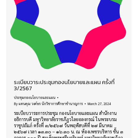
ระเบียบวาระประชุมกองนโยบายและแผน ครั้งที่
3/2567
ประชุมกองนโยบายและแผน
By
แทนคุณ วงค์ษร นักวิชาการศึกษาชำนาญการ
March 27, 2024
ระเบียบวาระการประชุม กองนโยบายและแผน สำนักงาน
อธิการบดี มหาวิทยาลัยราชภัฏวไลยอลงกรณ์ ในพระบรม
ราชูปถัมภ์ ครั้งที่ ๓/๒๕๖๗ วันพฤหัสบดีที่ ๒๗ มีนาคม
๒๕๖๗ เวลา ๑๓.๓๐ – ๑๖.๓๐ น. ณ ห้องเพชรบริหาร ชั้น ๓
อาคาร ๑๐๐ ปี สมเด็จพระศรีนครินทร์ มหาวิทยาลัยราชภัฏว