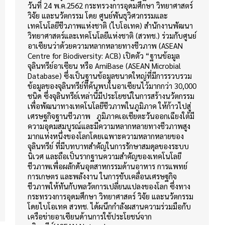
วันที่ 24 พ.ค.2562 กระทรวงการอุดมศึกษา วิทยาศาสตร์
วิจัย และนวัตกรรม โดย ศูนย์พันธุวิศวกรรมและ
เทคโนโลยีชีวภาพแห่งชาติ (ไบโอเทค) สำนักงานพัฒนา
วิทยาศาสตร์และเทคโนโลยีแห่งชาติ (สวทช.) ร่วมกับศูนย์
อาเซียนว่าด้วยความหลากหลายทางชีวภาพ (ASEAN
Centre for Biodiversity: ACB) เปิดตัว “ฐานข้อมูล
จุลินทรีย์อาเซียน หรือ AmiBase (ASEAN Microbial
Database) ซึ่งเป็นฐานข้อมูลขนาดใหญ่ที่มีการรวบรวม
ข้อมูลของจุลินทรีย์ที่ค้นพบในอาเซียนไว้มากกว่า 30,000
ชนิด ซึ่งจุลินทรีย์เหล่านี้มีประโยชน์ในการสร้างนวัตกรรม
เพื่อพัฒนาทางเทคโนโลยีชีวภาพในภูมิภาค ให้ก้าวไปสู่
เศรษฐกิจฐานชีวภาพ ภูมิภาคเอเชียตะวันออกเฉียงใต้มี
ความอุดมสมบูรณ์และมีความหลากหลายทางชีวภาพสูง
มากแห่งหนึ่งของโลกโดยเฉพาะความหลากหลายของ
จุลินทรีย์ ที่มีบทบาทสำคัญในการรักษาสมดุลของระบบ
นิเวศ และถือเป็นรากฐานความสำคัญของเทคโนโลยี
ชีวภาพเพื่อผลักดันอุตสาหกรรมด้านอาหาร การแพทย์
การเกษตร และพลังงาน ในการขับเคลื่อนเศรษฐกิจ
ชีวภาพให้ทันกับพลวัตการเปลี่ยนแปลงของโลก ซึ่งทาง
กระทรวงการอุดมศึกษา วิทยาศาสตร์ วิจัย และนวัตกรรม
โดยไบโอเทค สวทช. ได้ผนึกกำลังผสานความร่วมมือกับ
เครือข่ายอาเซียนด้านการใช้ประโยชน์จาก