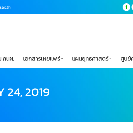
.ac.th
.ac.th
Fa
Fa
pa
pa
ฟอร์ม กนผ.
เอกสารเผยแพร่
แผนยุทธศาสตร์
op
op
in
in
ne
ne
wi
wi
 กนผ.
เอกสารเผยแพร่
แผนยุทธศาสตร์
ศูนย์
 24, 2019