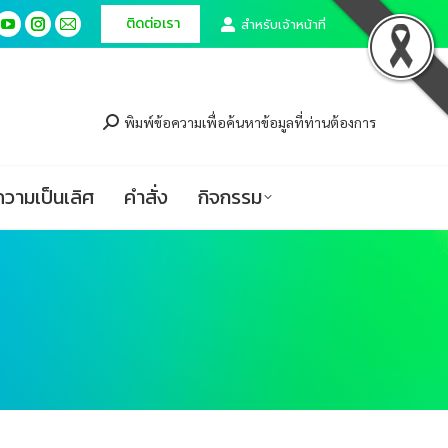
ติดต่อเรา
ติดต่อเรา
สำหรับเจ้าหน้าที่
สำหรับเจ้าหน้าที่
cebook
cebook
YouTube
YouTube
Instagram
Instagram
Mail
Mail
ge
ge
page
page
page
page
page
page
ศูนย์ความเป็นเลิศ
คำสั่ง
กิจกรรม
ens
ens
opens
opens
opens
opens
opens
opens
in
in
in
in
in
in
พิมพ์ข้อความเพื่อค้นหาข้อมูลที่ท่านต้องการ
w
w
new
new
new
new
new
new
ndow
ndow
window
window
window
window
window
window
ความเป็นเลิศ
คำสั่ง
กิจกรรม