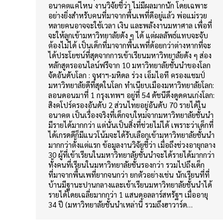
อนาคตแค่ไหน งานวิจัยชี้ว่า ไม่มีผลมากนัก โดยเฉพาะ
อย่างยิ่งสำหรับคนที่มาจากพื้นเพที่ดีอยู่แล้ว พ่อแม่รวย
หลายคนอาจจะใช้เวลา เงิน และพลังงานมหาศาล เพื่อที่
จะให้ลูกเข้ามหาวิทยาลัยดัง ๆ ได้ แต่ผลลัพธ์แทบจะจับ
ต้องไม่ได้ เป็นเด็กที่มาจากพื้นเพที่ด้อยกว่าต่างหากที่จะ
ได้ประโยชน์ที่สุดจากการเข้าเรียนมหาวิทยาลัยดัง ๆ ส่อง
หลักสูตรออนไลน์ฟรีจาก 10 มหาวิทยาลัยชั้นนำของโลก
จัดอันดับโลก : จุฬาฯ-มหิดล ร่วง เอ็มไอที ครองแชมป์
มหาวิทยาลัยดีที่สุดในโลก ทำเนียบเมืองมหาวิทยาลัยโลก:
ลอนดอนมาที่ 1 กรุงเทพฯ อยู่ที่ 54 ดัชนีดึงดูดคนเก่งโลก:
สิงคโปร์ครองอันดับ 2 ส่วนไทยอยู่อันดับ 70 รายได้ใน
อนาคต เป็นเรื่องจริงที่เด็กจบใหม่จากมหาวิทยาลัยชั้นนำ
มีรายได้มากกว่า แต่นั่นเป็นสิ่งที่ช่วยไม่ได้ เพราะว่าเด็กที่
ได้เกรดดีก็มีแนวโน้มจะได้รับเลือกเข้ามหาวิทยาลัยชั้นนำ
มากกว่าตั้งแต่แรก ข้อมูลงานวิจัยชี้ว่า เมื่อถึงช่วงอายุกลาง
30 ผู้ที่เข้าเรียนในมหาวิทยาลัยชั้นนำจะได้รายได้มากกว่า
ทั้งคนที่เรียนในมหาวิทยาลัยชั้นรองกว่า รวมไปถึงเด็ก
ที่มาจากพื้นเพที่ยากจนกว่า ยกตัวอย่างเช่น นักเรียนที่ที่
บ้านมีฐานะปานกลางและเข้าเรียนมหาวิทยาลัยชั้นนำได้
รายได้โดยเฉลี่ยมากกว่า 1 แสนดอลลาร์สหรัฐฯ เมื่ออายุ
34 ปี (มหาวิทยาลัยชั้นนำเหล่านี้ รวมถึงฮาวาร์ด…