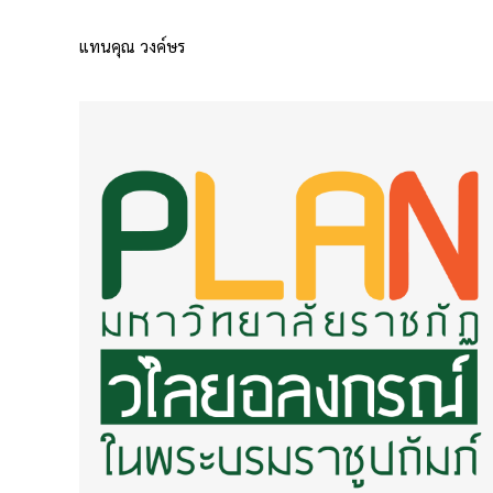
แทนคุณ วงค์ษร