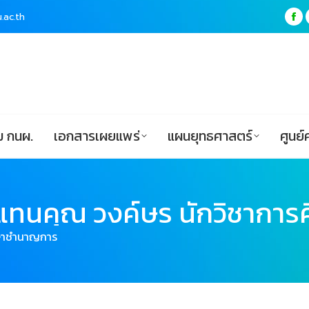
.ac.th
.ac.th
Fa
Fa
pa
pa
ฟอร์ม กนผ.
เอกสารเผยแพร่
แผนยุทธศาสตร์
op
op
in
in
ne
ne
wi
wi
 กนผ.
เอกสารเผยแพร่
แผนยุทธศาสตร์
ศูนย์
แทนคุณ วงค์ษร นักวิชากา
กษาชำนาญการ