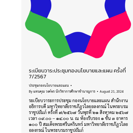
ระเบียบวาระประชุมกองนโยบายและแผน ครั้งที่
7/2567
ประชุมกองนโยบายและแผน
By
แทนคุณ วงค์ษร นักวิชาการศึกษาชำนาญการ
August 21, 2024
ระเบียบวาระการประชุม กองนโยบายและแผน สำนักงาน
อธิการบดี มหาวิทยาลัยราชภัฏวไลยอลงกรณ์ ในพระบรม
ราชูปถัมภ์ ครั้งที่ ๗/๒๕๖๗ วันพุธที่ ๒๑ สิงหาคม ๒๕๖๗
เวลา ๐๙.๐๐ – ๑๔.๐๐ น. ณ ห้องรับรอง ๑ ชั้น ๓ อาคาร
๑๐๐ ปี สมเด็จพระศรีนครินทร์ มหาวิทยาลัยราชภัฏวไลย
อลงกรณ์ ในพระบรมราชูปถัมภ์