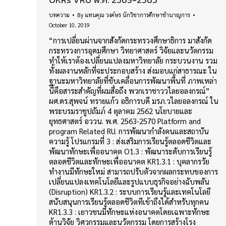
บทความ
By
แทนคุณ วงค์ษร นักวิชาการศึกษาชำนาญการ
October 10, 2019
“การเปลี่ยนผ่านจากสังกัดกระทรวงศึกษาธิการ มาสังกัด
กระทรวงการอุดมศึกษา วิทยาศาสตร์ วิจัยและนวัตกรรม
ทำให้เราต้องเปลี่ยนแปลงมหาวิทยาลัย กระบวนงาน รวม
ทั้งผลงานหลักที่จะประกอบสร้าง ส่งมอบแก่สาธารณะ ใน
ฐานะมหาวิทยาลัยที่ขับเคลื่อนการพัฒนาพื้นที่ ภาพเหล่า
นี้คือสาระสำคัญที่ผมสื่อถึง พวกเราชาววไลยอลงกรณ์”
ผศ.ดร.สุพจน์ ทรายแก้ว อธิการบดี มรภ.วไลยอลงกรณ์ ใน
พระบรมราชูปถัมภ์ 4 ตุลาคม 2562 นโยบายและ
ยุทธศาสตร์ อววน. พ.ศ. 2563-2570 Platform and
program Related RU. การพัฒนากำลังคนและสถาบัน
ความรู้ โปรแกรมที่ 3 : ส่งเสริมการเรียนรู้ตลอดชีวิตและ
พัฒนาทักษะเพื่ออนาคต O1.3 : พัฒนาระดับการเรียนรู้
ตลอดชีวิตและทักษะเพื่ออนาคต KR1.3.1 : บุคลากรวัย
ทำงานมีทักษะใหม่ สามารถปรับตัวจากผลกระทบของการ
เปลี่ยนแปลงเทคโนโลยีและรูปแบบธุรกิจอย่างฉับพลัน
(Disruption) KR1.3.2 : ระบบการเรียนรู้และเทคโนโลยี
สนับสนุนการเรียนรู้ตลอดชีวิตทีเข้าถึงได้สำหรับทุกคน
KR1.3.3 : เยาวชนมีทักษะแห่งอนาคตโดยเฉพาะทักษะ
ด้านวิจัย วิศวกรรมและนวัตกรรม โดยการสร้างโรง