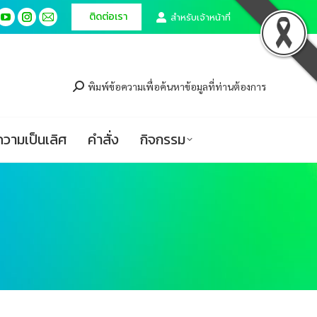
ติดต่อเรา
ติดต่อเรา
สำหรับเจ้าหน้าที่
สำหรับเจ้าหน้าที่
cebook
cebook
YouTube
YouTube
Instagram
Instagram
Mail
Mail
ge
ge
page
page
page
page
page
page
ศูนย์ความเป็นเลิศ
คำสั่ง
กิจกรรม
ens
ens
opens
opens
opens
opens
opens
opens
in
in
in
in
in
in
พิมพ์ข้อความเพื่อค้นหาข้อมูลที่ท่านต้องการ
w
w
new
new
new
new
new
new
ndow
ndow
window
window
window
window
window
window
ความเป็นเลิศ
คำสั่ง
กิจกรรม