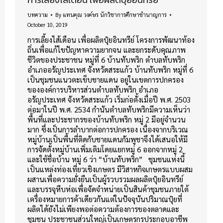
บทความ
By
แทนคุณ วงค์ษร นักวิชาการศึกษาชำนาญการ
October 10, 2019
การเลี้ยงไส้เดือน เพื่อผลิตปุ๋ยอินทรีย์ โครงการพัฒนาท้อง
ถิ่นเพื่อแก้ไขปัญหาความยากจน และยกระดับคุณภาพ
ชีวิตของประชาชน หมู่ที่ 6 บ้านทับพริก ตำบลทับพริก
อำเภออรัญประเทศ จังหวัดสระแก้ว บ้านทับพริก หมู่ที่ 6
เป็นชุมชนแนวตะเข็บชายแดน อยู่ในเขตการปกครอง
ขององค์การบริหารส่วนตำบลทับพริก อำเภอ
อรัญประเทศ จังหวัดสระแก้ว เริ่มก่อตั้งเมื่อปี พ.ศ. 2503
ต่อมาในปี พ.ศ. 2534 กำนันตำบลทับพริกมีความเห็นว่า
พื้นที่และประชากรของบ้านทับพริก หมู่ 2 มีอยู่จำนวน
มาก ซึ่งเป็นการลำบากต่อการปกครอง เนื่องจากบริเวณ
หมู่บ้านเป็นพื้นที่ติดกับชายแดนกัมพูชาจึงได้เสนอให้มี
การจัดตั้งหมู่บ้านเพิ่มเติมโดยแยกหมู่ 6 ออกจากหมู่ 2
และใช้ชื่อบ้าน หมู่ 6 ว่า “บ้านทับพริก” ชุมชนแห่งนี้
เป็นแหล่งท่องเที่ยวเชิงเกษตร มีวิสาหกิจเกษตรแบบผสม
ผสานเพื่อความยั่งยืนเป็นผู้รวบรวมผลผลิตปุ๋ยอินทรีย์
และบรรจุหีบห่อเพื่อจัดจำหน่ายเป็นสินค้าชุมชนภายใต้
เครื่องหมายการค้าเดียวกันแต่ในปัจจุบันปริมาณปุ๋ยที่
ผลิตได้ยังไม่เพียงพอต่อความต้องการของตลาดและ
ชุมชน ประชาชนส่วนใหญ่เป็นเกษตรกรประกอบอาชีพ