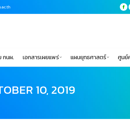
.ac.th
.ac.th
Fa
Fa
pa
pa
ฟอร์ม กนผ.
เอกสารเผยแพร่
แผนยุทธศาสตร์
op
op
in
in
ne
ne
wi
wi
 กนผ.
เอกสารเผยแพร่
แผนยุทธศาสตร์
ศูนย์
OBER 10, 2019