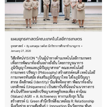
แผนยุทธศาสตร์คณะเทคโนโลยีการเกษตร
ยุทธศาสตร์
By
แทนคุณ วงค์ษร นักวิชาการศึกษาชำนาญการ
January 27, 2020
วิสัยทัศน์VISION “เป็นผู้นำทางด้านเทคโนโลยีการเกษตร
เพื่อการพัฒนาท้องถิ่นอย่างยั่งยืน โดยการบูรณาการ
ภูมิปัญญาไทยและภูมิปัญญาสากล” คณะเทคโนโลยี
การเกษตร ปรัชญา (Philosophy) สร้างสรรค์คนดี เทคโนโลยี
การเกษตรทันสมัย ส่งเสริมภูมิปัญญาไทย ใส่ใจภูมิปัญญา
สากล อัตลักษณ์ (Identity) บัณฑิตจิตอาสา พัฒนาท้องถิ่น
เอกลักษณ์ (Uniqueness) เป็นสถาบันที่น้อมนำแนวทางการ
ดำเนินชีวิตตามหลักปรัชญาเศรษฐกิจพอเพียง ค่านิยม
(Values) AGRI = A: Activeness ทางานเชิงรุก ริเริ่ม
สร้างสรรค์ G: Green สำนึกรักษ์สิ่งแวดล้อม R: Relationship
มีเครือข่าย ความสัมพันธ์ I: Innovation มีนวัตกรรม พันธ