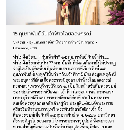
15 กุมภาพันธ์ วันเจ้าฟ้าวไลยอลงกรณ์
บทความ
By
แทนคุณ วงค์ษร นักวิชาการศึกษาชำนาญการ
February 6, 2020
ทำไมจึงเรียก… “วันเจ้าฟ้า” ๑๕ กุมภาพันธ์ วันเจ้าฟ้า…..
ทำไมจึงเรียกเช่นนั้น ?? ตามบันทึกที่ส่งต่อกันมายังไม่ปรากฏ
ว่าผู้ใดเป็นผู้คิดขึ้นเป็นท่านแรก แต่การที่เรียกวันที่ ๑๕
กุมภาพันธ์ ของทุกปีนั้นว่า “วันเจ้าฟ้า” มีนัยแห่งมูลเหตุดังนี้
พระอนุสาวรีย์สมเด็จพระราชปิตุจฉา เจ้าฟ้าวไลยอลงกรณ์
กรมหลวงเพชรบุรีราชสิรินธร ๑. เป็นวันคล้ายวันสิ้นพระชนม์
ของ สมเด็จพระราชปิตุจฉา เจ้าฟ้าวไลยอลงกรณ์ กรมหลวง
เพชรบุรีราชสิรินธร พระราชธิดาลำดับที่ ๔๓ ในพระบาท
สมเด็จพระจุลจอมเกล้าเจ้าอยู่หัว ประสูติแต่สมเด็จพระพระ
ศรีสวรินทิราบรมราชเทวี พระพันวัสสาอัยยิกาเจ้า ซึ่ง
สิ้นพระชนม์เมื่อวันที่ ๑๕ กุมภาพันธ์ พ.ศ. ๒๔๘๑ มหาวิทยา
ลัยราชภัฏวไลยอลงกรณ์ ในพระบรมราชูปถัมภ์ จึงหมายเอา
ความสำคัญดังกล่าวเป็นวันบำเพ็ญกุศลเพื่ออุทิศถวาย และ