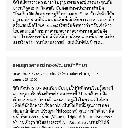
จัดให้มีการวางพวงมาลา ในฐานะพระอง๕์ผู้ทรงพระคุณอัน
ประเสริฐต่อมหาวิทยาลัย นับตั้งแต่ทรงประทานกำเนิด
“โรงเรียนฝึกหัดครูเพชรบุรีวิทยาลงกรณ์” ๒. วันเจ้าฟ้ามีนัย
มาตามข้อ ๑ แต่ในแรกเริ่มเดิมที่เมื่อเกิดการวางพวงมาลาขึ้น
ครั้งแรก เมื่อปี พ.ศ. ๒๕๑๘ เรียกวันดังกล่าวว่า “วันเจ้าฟ้าว
ไลยอลงกรณ์” ตามพระนามของพระองค์ท่าน และวันดัง
กล่าวโรงเรียนราชินีบนก็จัดให้มีงานในรูปแบบที่คล้ายคลึงกัน
และเรียกว่า “วันวไลยอลงกรณ์” (แต่บันทึกในปี พ.ศ.…
แผนยุทธศาสตร์กองพัฒนานักศึกษา
ยุทธศาสตร์
By
แทนคุณ วงค์ษร นักวิชาการศึกษาชำนาญการ
January 29, 2020
วิสัยทัศน์VISION ส่งเสริมสนับสนุนให้นักศึกษาเรียนรู้อย่างมี
ความสุข เสริมสร้างทักษะในศตวรรษที่ 21 เอกลักษณ์ อัต
ลักษณ์ของมหาวิทยาลัย และความภูมิใจในความเป็นไทย
เพื่อให้นักศึกษาสำเร็จออกไปเป็นบัณฑิตที่มีคุณภาพ กอง
พัฒนานักศึกษา ปรัชญา (Philosophy) คุณภาพนักศึกษา คือ
หน้าที่ของเรา ค่านิยม (Values) Triple A A – Activeness :
ทำงานเชิงรุก ริเริ่มสร้างสรรค์ A – Adaptive : ปรับตัวได้ดี
พร้อมนำความเปลี่ยนแปลง A – Acceptance and