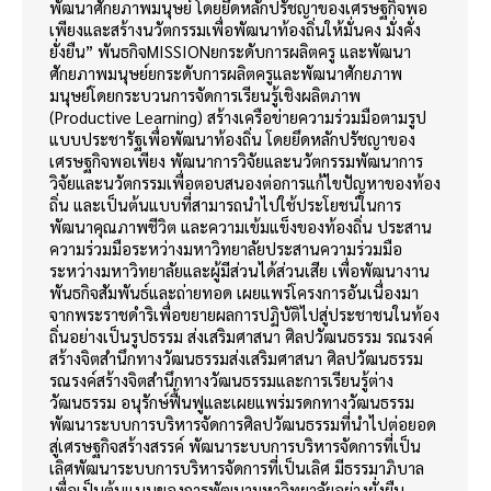
พัฒนาศักยภาพมนุษย์ โดยยึดหลักปรัชญาของเศรษฐกิจพอ
เพียงและสร้างนวัตกรรมเพื่อพัฒนาท้องถิ่นให้มั่นคง มั่งคั่ง
ยั่งยืน” พันธกิจMISSIONยกระดับการผลิตครู และพัฒนา
ศักยภาพมนุษย์ยกระดับการผลิตครูและพัฒนาศักยภาพ
มนุษย์โดยกระบวนการจัดการเรียนรู้เชิงผลิตภาพ
(Productive Learning) สร้างเครือข่ายความร่วมมือตามรูป
แบบประชารัฐเพื่อพัฒนาท้องถิ่น โดยยึดหลักปรัชญาของ
เศรษฐกิจพอเพียง พัฒนาการวิจัยและนวัตกรรมพัฒนาการ
วิจัยและนวัตกรรมเพื่อตอบสนองต่อการแก้ไขปัญหาของท้อง
ถิ่น และเป็นต้นแบบที่สามารถนำไปใช้ประโยชน์ในการ
พัฒนาคุณภาพชีวิต และความเข้มแข็งของท้องถิ่น ประสาน
ความร่วมมือระหว่างมหาวิทยาลัยประสานความร่วมมือ
ระหว่างมหาวิทยาลัยและผู้มีส่วนได้ส่วนเสีย เพื่อพัฒนางาน
พันธกิจสัมพันธ์และถ่ายทอด เผยแพร่โครงการอันเนื่องมา
จากพระราชดำริเพื่อขยายผลการปฏิบัติไปสู่ประชาชนในท้อง
ถิ่นอย่างเป็นรูปธรรม ส่งเสริมศาสนา ศิลปวัฒนธรรม รณรงค์
สร้างจิตสำนึกทางวัฒนธรรมส่งเสริมศาสนา ศิลปวัฒนธรรม
รณรงค์สร้างจิตสำนึกทางวัฒนธรรมและการเรียนรู้ต่าง
วัฒนธรรม อนุรักษ์ฟื้นฟูและเผยแพร่มรดกทางวัฒนธรรม
พัฒนาระบบการบริหารจัดการศิลปวัฒนธรรมที่นำไปต่อยอด
สู่เศรษฐกิจสร้างสรรค์ พัฒนาระบบการบริหารจัดการที่เป็น
เลิศพัฒนาระบบการบริหารจัดการที่เป็นเลิศ มีธรรมาภิบาล
เพื่อเป็นต้นแบบของการพัฒนามหาวิทยาลัยอย่างยั่งยืน