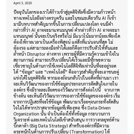
April 3, 2020
ปัจจุบันโลกของเราได้ก้าวเข้าสู่ยุคดิจิทัลซึ่งมีความก้าวหน้า
ทางเทคโนโลยีอย่างครบครัน และในขณะเดียวกัน AI ก็เข้า
มามีบทบาทสำคัญมากขึ้นในการเปลี่ยนแปลงโลก จนมีคำ
กล่าวที่ว่า AI อาจจะมาแทนมนุษย์ คำกล่าวที่ว่า AI อาจจะมา
แทนมนุษย์ นั้นจะเป็นจริงหรือไม่ มีแนวโน้มมากน้อยเพียงใด
ต้องให้กาลเวลาเป็นเครื่องพิสูจน์ แต่สิ่งที่แน่นอนที่สุด ไม่
ต้องรอ แต่สามารถลงมือทำได้เลยก็คือการปรับตัวให้ทันและ
ล้ำหน้า Disruptor ต่างหาก เพราะผู้ที่มีความรู้ความเข้าใจใน
สถานการณ์ สามารถปรับเปลี่ยนได้เร็วและมีทักษะความ
เชี่ยวชาญในด้านการใช้เทคโนโลยีดิจิทัลเท่านั้นที่จะอยู่รอด
ได้ “ข้อมูล” และ “เทคโนโลยี” คืออาวุธสำคัญที่จะเอาชนะคู่
แข่งได้ในยุคดิจิทัล หากมองย้อนกลับไปในอดีตที่ผ่านมา เรา
จะเห็นวิวัฒนาของการใช้ข้อมูลประกอบการตัดสินใจภายใน
องค์กร ซึ่งมีรายละเอียดของวิวัฒนาการดังต่อไปนี้ จากภาพ
ข้างต้น จะเห็นถึงวิวัฒนาการของการใช้ข้อมูลขององค์กร เริ่ม
จากการปฏิเสธที่จะใช้ข้อมูล พัฒนามาเรื่อยๆจนกระทั่งตัดสิน
ใจไม่ได้หากปราศจากข้อมูลที่เพียงพอ ซึ่ง Data-Driven
Organization นั้น จำเป็นต้องใช้ทั้งข้อมูล กระบวนการ
วิเคราะห์ และเทคโนโนโลยีเข้าสนับสนุน การวางกลยุทธ์ด้าน
บิ๊กดาต้า (Big Data Strategy) สำหรับองค์กรที่มีความ
ตระหนักในด้านการปรับเปลี่ยน (Transformation) ให้