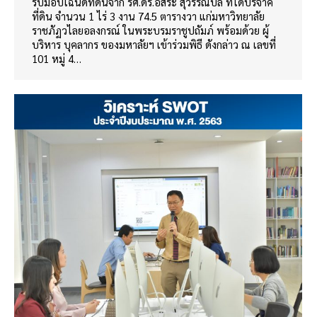
รับมอบโฉนดที่ดินจาก รศ.ดร.อิสระ สุวรรณบล ที่ได้บริจาค
ที่ดิน จำนวน 1 ไร่ 3 งาน 74.5 ตารางวา แก่มหาวิทยาลัย
ราชภัฏวไลยอลงกรณ์ ในพระบรมราชูปถัมภ์ พร้อมด้วย ผู้
บริหาร บุคลากร ของมหาลัยฯ เข้าร่วมพิธี ดังกล่าว ณ เลขที่
101 หมู่ 4…