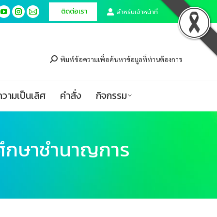
ติดต่อเรา
ติดต่อเรา
สำหรับเจ้าหน้าที่
สำหรับเจ้าหน้าที่
cebook
cebook
YouTube
YouTube
Instagram
Instagram
Mail
Mail
ge
ge
page
page
page
page
page
page
ศูนย์ความเป็นเลิศ
คำสั่ง
กิจกรรม
ens
ens
opens
opens
opens
opens
opens
opens
in
in
in
in
in
in
พิมพ์ข้อความเพื่อค้นหาข้อมูลที่ท่านต้องการ
w
w
new
new
new
new
new
new
ndow
ndow
window
window
window
window
window
window
ความเป็นเลิศ
คำสั่ง
กิจกรรม
รศึกษาชำนาญการ