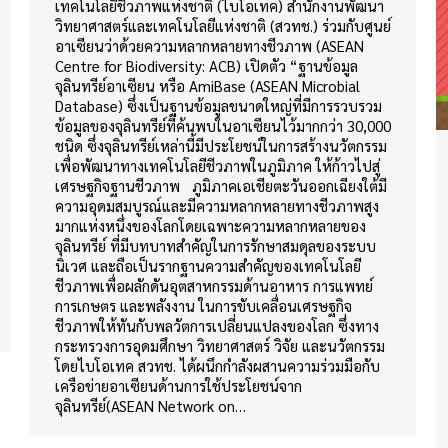
เทคโนโลยีชีวภาพแห่งชาติ (ไบโอเทค) สำนักงานพัฒนา
วิทยาศาสตร์และเทคโนโลยีแห่งชาติ (สวทช.) ร่วมกับศูนย์
อาเซียนว่าด้วยความหลากหลายทางชีวภาพ (ASEAN
Centre for Biodiversity: ACB) เปิดตัว “ฐานข้อมูล
จุลินทรีย์อาเซียน หรือ AmiBase (ASEAN Microbial
Database) ซึ่งเป็นฐานข้อมูลขนาดใหญ่ที่มีการรวบรวม
ข้อมูลของจุลินทรีย์ที่ค้นพบในอาเซียนไว้มากกว่า 30,000
ชนิด ซึ่งจุลินทรีย์เหล่านี้มีประโยชน์ในการสร้างนวัตกรรม
เพื่อพัฒนาทางเทคโนโลยีชีวภาพในภูมิภาค ให้ก้าวไปสู่
เศรษฐกิจฐานชีวภาพ ภูมิภาคเอเชียตะวันออกเฉียงใต้มี
ความอุดมสมบูรณ์และมีความหลากหลายทางชีวภาพสูง
มากแห่งหนึ่งของโลกโดยเฉพาะความหลากหลายของ
จุลินทรีย์ ที่มีบทบาทสำคัญในการรักษาสมดุลของระบบ
นิเวศ และถือเป็นรากฐานความสำคัญของเทคโนโลยี
ชีวภาพเพื่อผลักดันอุตสาหกรรมด้านอาหาร การแพทย์
การเกษตร และพลังงาน ในการขับเคลื่อนเศรษฐกิจ
ชีวภาพให้ทันกับพลวัตการเปลี่ยนแปลงของโลก ซึ่งทาง
กระทรวงการอุดมศึกษา วิทยาศาสตร์ วิจัย และนวัตกรรม
โดยไบโอเทค สวทช. ได้ผนึกกำลังผสานความร่วมมือกับ
เครือข่ายอาเซียนด้านการใช้ประโยชน์จาก
จุลินทรีย์(ASEAN Network on…