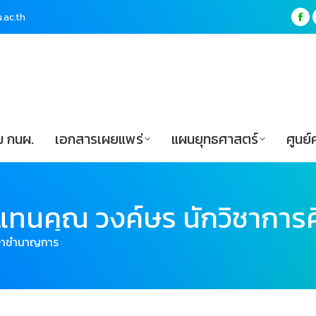
.ac.th
.ac.th
Fa
Fa
pa
pa
ฟอร์ม กนผ.
เอกสารเผยแพร่
แผนยุทธศาสตร์
op
op
in
in
ne
ne
wi
wi
 กนผ.
เอกสารเผยแพร่
แผนยุทธศาสตร์
ศูนย์
แทนคุณ วงค์ษร นักวิชากา
กษาชำนาญการ