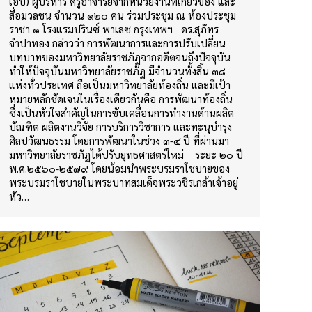
เอิบ) ผู้บริหาร ครูอาจารย์จากหน่วยงานที่เกี่ยวข้อง และ
สื่อมวลชน จำนวน ๑๒๐ คน ร่วมประชุม ณ ห้องประชุม
ราชา ๑ โรงแรมปรินซ์ พาเลซ กรุงเทพฯ ดร.สุภัทร
จำปาทอง กล่าวว่า การพัฒนาการและการปรับเปลี่ยน
บทบาทของมหาวิทยาลัยราชภัฏจากอดีตจนถึงปัจจุบัน
ทำให้ปัจจุบันมหาวิทยาลัยราชภัฏ มีจำนวนทั้งสิ้น ๓๘
แห่งทั่วประเทศ ถือเป็นมหาวิทยาลัยท้องถิ่น และมีเป้า
หมายหลักชัดเจนในเรื่องเดียวกันคือ การพัฒนาท้องถิ่น
ซึ่งเป็นหัวใจสำคัญในการขับเคลื่อนการทำงานด้านผลิต
บัณฑิต ผลิตงานวิจัย การบริการวิชาการ และทะนุบำรุง
ศิลปวัฒนธรรม โดยการพัฒนาในช่วง ๓-๔ ปี ที่ผ่านมา
มหาวิทยาลัยราชภัฏได้ปรับยุทธศาสตร์ใหม่ ระยะ ๒๐ ปี
พ.ศ.๒๕๖๐-๒๕๗๙ โดยน้อมนำพระบรมราโชบายของ
พระบรมราโชบายในพระบาทสมเด็จพระวชิรเกล้าเจ้าอยู่
หัว…