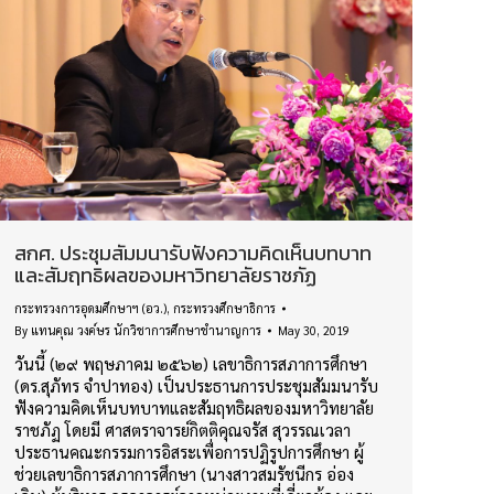
สกศ. ประชุมสัมมนารับฟังความคิดเห็นบทบาท
และสัมฤทธิผลของมหาวิทยาลัยราชภัฏ
กระทรวงการอุดมศึกษาฯ (อว.)
,
กระทรวงศึกษาธิการ
By
แทนคุณ วงค์ษร นักวิชาการศึกษาชำนาญการ
May 30, 2019
วันนี้ (๒๙ พฤษภาคม ๒๕๖๒) เลขาธิการสภาการศึกษา
(ดร.สุภัทร จำปาทอง) เป็นประธานการประชุมสัมมนารับ
ฟังความคิดเห็นบทบาทและสัมฤทธิผลของมหาวิทยาลัย
ราชภัฏ โดยมี ศาสตราจารย์กิตติคุณจรัส สุวรรณเวลา
ประธานคณะกรรมการอิสระเพื่อการปฏิรูปการศึกษา ผู้
ช่วยเลขาธิการสภาการศึกษา (นางสาวสมรัชนีกร อ่อง