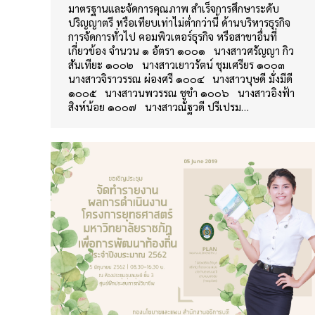
มาตรฐานและจัดการคุณภาพ สำเร็จการศึกษาระดับ
ปริญญาตรี หรือเทียบเท่าไม่ต่ำกว่านี้ ด้านบริหารธุรกิจ
การจัดการทั่วไป คอมพิวเตอร์ธุรกิจ หรือสาขาอื่นที่
เกี่ยวข้อง จำนวน ๑ อัตรา ๑๐๐๑ นางสาวศรัญญา กิว
สันเทียะ ๑๐๐๒ นางสาวเยาวรัตน์ ชุมเศรียร ๑๐๐๓
นางสาวจิราวรรณ ผ่องศรี ๑๐๐๔ นางสาวบุษดี มั่งมีดี
๑๐๐๕ นางสาวนพวรรณ ชูขำ ๑๐๐๖ นางสาวอิงฟ้า
สิงห์น้อย ๑๐๐๗ นางสาวณัฐวดี ปรีเปรม…