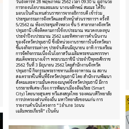
วันอังคารที่ 28 พฤษภาคม 2562 เวลา 09.30 น. ผู้อำนวย
การกองนโยบายและแผน นางนงลักษณ์ สมณะ ได้รับ
มอบเป็นตัวแทนส่วนราชการจากอธิการบดี เข้าร่วม
ประชุมกรรมการจังหวัดและหัวหน้าส่วนราชการฯ ครั้งที
5/2562 ณ ห้องประชุมหัวหลวง ชั้น 5 ศาลากลางจังหวัด
ปทุมธานี เพื่อติดตามการใช้งบประมาณ หมวดงบลงทุน
ประจำปีงบประมาณ 2562 และทิศทางการดำเนินงาน
ของจังหวัดปทุมธานี ซึ่งมีหน่วยงานราชการในจังหวัดมา
ชี้แจงกิจกรรมต่างๆ ประจำเดือนมิถุนายน อาทิ การเตรียม
การจัดกิจกรรมเนื่องในโอกาสวันเฉลิมพระชนมพรรรษา
สมเด็จพระนางเจ้าฯ พระบรมราชินี ประจำปีพุทธศักราช
2562 วันที่ 3 มิถุนายน 2562 โดยสำนักงานจังหวัด
ปทุมธานี กิจกรรมพระราชทานเลี้ยงอาหารณ ณ สถาน
สงเคราะห์ในพื้นที่จังหวัดปทุมธานี โดย สำนักงานพัฒนา
สังคมและความมั่นคงของมนุษย์จังหวัดปทุมธานี มีการ
บรรยายพิเศษ เรื่อง การพัฒนาเมืองอัจฉริยะ (Smart
City) โดยนายสุรเดช ทวีแสงสกุลไทย รองคณบดีวิทยาลัย
การปกครองส่วนท้องถิ่น มหาวิทยาลัยขอนแก่น การ
รายงานดำเนินโครงการ “1อำเภอ 1ถนน
เฉลิมพระเกียรติ” เป็นต้น