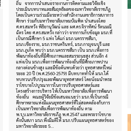
ถิ่น จากการนำเสนอรายงานการติดตามและวิจัยเชิง
ประเมินบทบาทและสัมฤทธิผลของมหาวิทยาลัยราชภัฏ
โดยเป็นความร่วมมือระหว่างสำนักงานเลขาธิการสภาการ
ศึกษา ร่วมกับมหาวิทยาลัยเกษมบัณฑิต นำเสนอโดย
ศ.ดร.สมหวัง พิธิยานุวัฒน์ และ ผศ.ดร.จิราทัศน์ รัตนมณี
ฉัตร โดย ศ.ดร.สมหวัง กล่าวว่า จากการเก็บข้อมูล มรภ.ที่
เป็นกรณีศึกษา 5 แห่ง ได้แก่ มรภ.นครราชสีมา,
มรภ.เชียงราย, มรภ.ราชนครินทร์, มรภ.กาญจนบุรี และ
มรภ.ภูเก็ต พบว่า มรภ.นครราชสีมา เป็น มรภ.เพื่อการ
พัฒนาท้องถิ่นที่มีศักยภาพและสมรรถนะสูง ส่วนอีก 4
แห่งเป็น มรภ.เพื่อการพัฒนาท้องถิ่นที่มีศักยภาพปาน
กลางค่อนข้างสูง และมีข้อค้นพบด้วยว่า ยุทธศาสตร์ใหม่
ระยะ 20 ปี (พ.ศ.2560-2579) มีบทบาททำให้ มรภ.ได้
ทบทวนปรับปรุงและพัฒนายุทธศาสตร์ โดยน้อมนำพระ
ราโชบายไปบูรณาการในการปรับยุทธศาสตร์และ
โครงสร้างการบริหาร ให้เป็นมหาวิทยาลัยเพื่อการพัฒนา
ท้องถิ่น คณะผู้วิจัยมีข้อเสนอแนะว่า มรภ.ที่เป็นกรณี
ศึกษาหลายแห่งมีแผนยุทธศาสตร์ที่ไม่สอดคล้องกับการ
เป็นมหาวิทยาลัยเพื่อการพัฒนาท้องถิ่น ตาม
พ.ร.บ.มหาวิทยาลัยราชภัฏ พ.ศ.2547 และพระราโชบาย
ดังนั้นสภา มรภ.พึงมีมติให้ มรภ.ปรับแผนยุทธศาสตร์ของ
มหาวิทยาลัยระยะ 5…