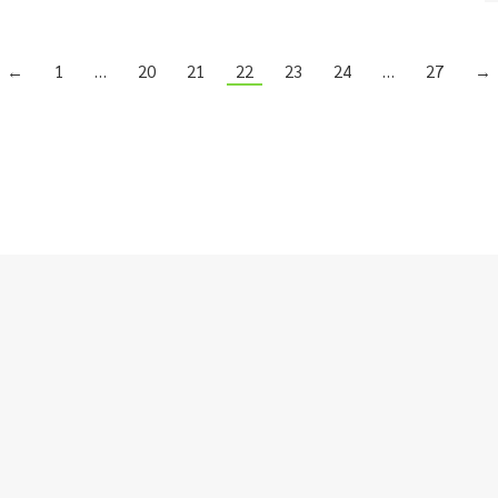
←
1
…
20
21
22
23
24
…
27
→
อลงกรณ์ ในพระบรมราชูปถัมภ์ @2019