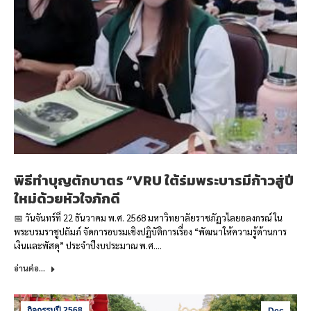
พิธีทำบุญตักบาตร “VRU ใต้ร่มพระบารมีก้าวสู่ปี
ใหม่ด้วยหัวใจภักดี
📅 วันจันทร์ที่ 22 ธันวาคม พ.ศ. 2568 มหาวิทยาลัยราชภัฏวไลยอลงกรณ์ ใน
พระบรมราชูปถัมภ์ จัดการอบรมเชิงปฏิบัติการเรื่อง “พัฒนาให้ความรู้ด้านการ
เงินและพัสดุ” ประจำปีงบประมาณ พ.ศ.…
อ่านต่อ...
กิจกรรมปี 2568