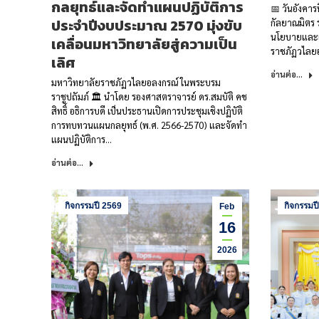
กลยุทธ์และจัดทำแผนปฏิบัติการ
📅 วันอังคารท
ประจำปีงบประมาณ 2570 มุ่งขับ
กัลยาณมิตร 
นโยบายและแ
เคลื่อนมหาวิทยาลัยสู่ความเป็น
ราชภัฏวไลย
เลิศ
อ่านต่อ...
มหาวิทยาลัยราชภัฏวไลยอลงกรณ์ ในพระบรม
ราชูปถัมภ์ 🏛️ นำโดย รองศาสตราจารย์ ดร.สมบัติ คช
สิทธิ์ อธิการบดี เป็นประธานเปิดการประชุมเชิงปฏิบัติ
การทบทวนแผนกลยุทธ์ (พ.ศ. 2566-2570) และจัดทำ
แผนปฏิบัติการ…
อ่านต่อ...
กิจกรรมปี 2569
กิจกรรมป
Feb
16
2026