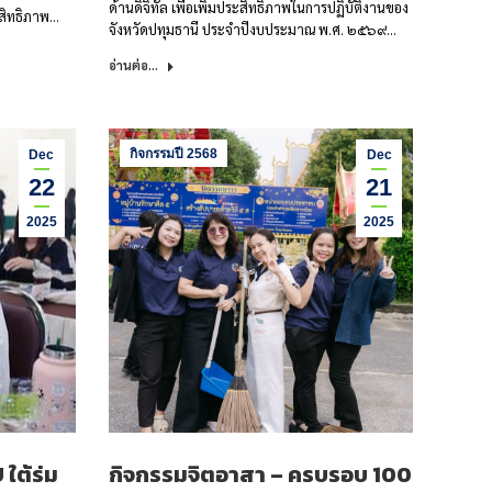
ด้านดิจิทัล เพื่อเพิ่มประสิทธิภาพในการปฏิบัติงานของ
ะสิทธิภาพ…
จังหวัดปทุมธานี ประจำปีงบประมาณ พ.ศ. ๒๕๖๙…
อ่านต่อ...
กิจกรรมปี 2568
Dec
Dec
22
21
2025
2025
ใต้ร่ม
กิจกรรมจิตอาสา – ครบรอบ 100