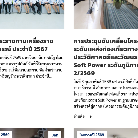
พระราชทานเครื่องราช
การประชุมขับเคลื่อนโค
ภรณ์ ประจำปี 2567
ระดับแหล่งท่องเที่ยวทาง
ประวัติศาสตร์และวัฒน
กุมภาพันธ์ 2569 มหาวิทยาลัยราชภัฏวไลย
Soft Power ระดับภูมิภาค 
ระบรมราชูปถัมภ์ จัดพิธีรับพระราชทาน
สริยาภรณ์ ชั้นสายสะพาย ชั้นต่ำกว่าสาย
2/2569
หรียญจักรพรรดิมาลา ประจำปี…
วันที่ 3 กุมภาพันธ์ 2569 ผศ.ดร.ภิศักดิ์ 
รองอธิการบดี เป็นประธานการประชุมค
โครงการยกระดับแหล่งท่องเที่ยวทางประว
และวัฒนธรรม Soft Power บนฐานเศรษ
สร้างสรรค์สู่สากล (โครงการระดับภูมิภ
อ่านต่อ...
ี 2569
กิจกรรมปี 2569
Jan