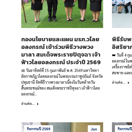
กองนโยบายและแผน มรภ.วไลย
พิธีรับ
อลงกรณ์ เข้าร่วมพิธีวางพวง
อิสริยา
มาลา สมเด็จพระราชปิตุจฉา เจ้า
👑 วันที่ 4 
ฟ้าวไลยอลงกรณ์ ประจำปี 2569
อลงกรณ์ ในพ
เครื่องราชอิ
📅 วันอาทิตย์ที่ 15 กุมภาพันธ์ พ.ศ. 2569 มหาวิทยา
สะพาย และเ
ลัยราชภัฏวไลยอลงกรณ์ ในพระบรมราชูปถัมภ์ จังหวัด
ปทุมธานี จัดพิธีวางพวงมาลาเนื่องในวันคล้ายวัน
อ่านต่อ...
สิ้นพระชนม์ของ สมเด็จพระราชปิตุจฉา เจ้าฟ้าวไลย
อลงกรณ์…
อ่านต่อ...
กิจกรรมปี 2569
กิจกรรมป
Jan