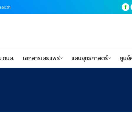
.ac.th
.ac.th
Fa
Fa
pa
pa
ฟอร์ม กนผ.
เอกสารเผยแพร่
แผนยุทธศาสตร์
op
op
in
in
ne
ne
wi
wi
 กนผ.
เอกสารเผยแพร่
แผนยุทธศาสตร์
ศูนย์