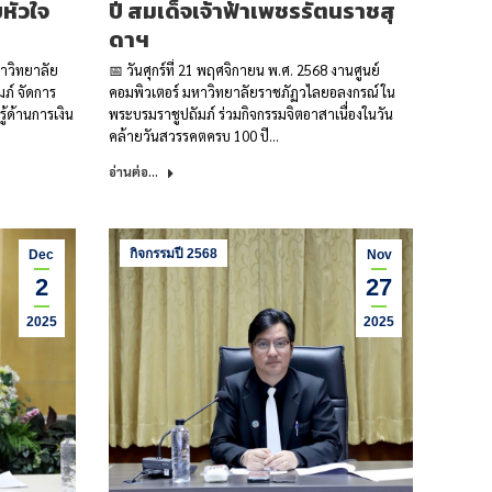
ยหัวใจ
ปี สมเด็จเจ้าฟ้าเพชรรัตนราชสุ
ดาฯ
หาวิทยาลัย
📅 วันศุกร์ที่ 21 พฤศจิกายน พ.ศ. 2568 งานศูนย์
ภ์ จัดการ
คอมพิวเตอร์ มหาวิทยาลัยราชภัฏวไลยอลงกรณ์ ใน
ู้ด้านการเงิน
พระบรมราชูปถัมภ์ ร่วมกิจกรรมจิตอาสาเนื่องในวัน
คล้ายวันสวรรคตครบ 100 ปี…
อ่านต่อ...
กิจกรรมปี 2568
Dec
Nov
2
27
2025
2025