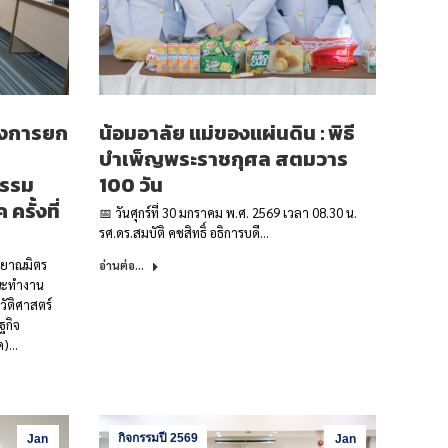
รงการยก
น้อมอาลัย แม่ของแผ่นดิน : พิธี
บำเพ็ญพระราชกุศล สตมวาร
ธรรม
100 วัน
ครั้งที่
📅 วันศุกร์ที่ 30 มกราคม พ.ศ. 2569 เวลา 08.30 น.
รศ.ดร.สมบัติ คชสิทธิ์ อธิการบดี…
กัลยาณมิตร
อ่านต่อ...
ณะทำงาน
ัติศาสตร์
ฐกิจ
าค)…
กิจกรรมปี 2569
Jan
Jan