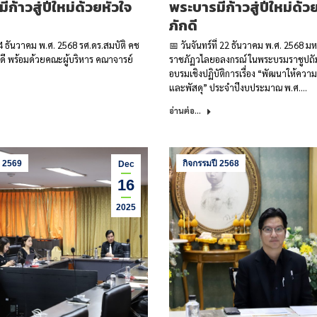
ก้าวสู่ปีใหม่ด้วยหัวใจ
พระบารมีก้าวสู่ปีใหม่ด้ว
ภักดี
 24 ธันวาคม พ.ศ. 2568 รศ.ดร.สมบัติ คช
📅 วันจันทร์ที่ 22 ธันวาคม พ.ศ. 2568 ม
รบดี พร้อมด้วยคณะผู้บริหาร คณาจารย์
ราชภัฏวไลยอลงกรณ์ ในพระบรมราชูปถัม
อบรมเชิงปฏิบัติการเรื่อง “พัฒนาให้ความร
และพัสดุ” ประจำปีงบประมาณ พ.ศ.…
อ่านต่อ...
ี 2569
กิจกรรมปี 2568
Dec
16
2025